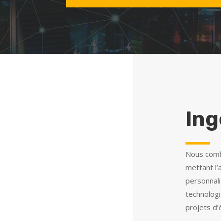
Ing
Nous combi
mettant l’
personnalis
technolog
projets d’