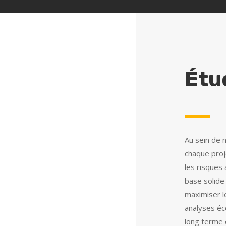
Étu
Au sein de 
chaque proj
les risques
base solide 
maximiser l
analyses éc
long terme 