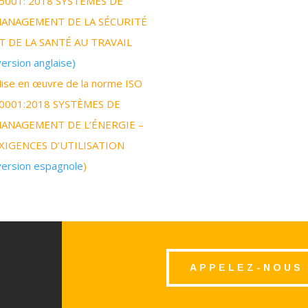
5001: 2018 SYSTÈMES DE
ANAGEMENT DE LA SÉCURITÉ
T DE LA SANTÉ AU TRAVAIL
version anglaise)
ise en œuvre de la norme ISO
0001:2018 SYSTÈMES DE
ANAGEMENT DE L’ÉNERGIE –
XIGENCES D’UTILISATION
version espagnole
)
APPELEZ-NOUS