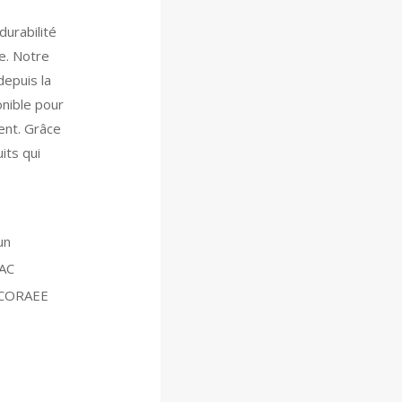
durabilité
e. Notre
depuis la
onible pour
ient. Grâce
its qui
un
NAC
 ECORAEE