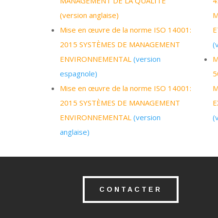
MANAGEMENT DE LA QUALITÉ
4
(version anglaise)
M
Mise en œuvre de la norme ISO 14001:
E
2015 SYSTÈMES DE MANAGEMENT
(
ENVIRONNEMENTAL
(version
M
espagnole)
5
Mise en œuvre de la norme ISO 14001:
M
2015 SYSTÈMES DE MANAGEMENT
E
ENVIRONNEMENTAL
(version
(
anglaise)
CONTACTER