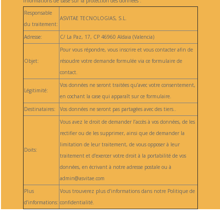
Informations de base sur la protection des données :
Responsable
ASVITAE TECNOLOGIAS, S.L.
du traitement:
Adresse:
C/ La Paz, 17, CP 46960 Aldaia (Valencia)
Pour vous répondre, vous inscrire et vous contacter afin de
Objet:
résoudre votre demande formulée via ce formulaire de
contact.
Vos données ne seront traitées qu’avec votre consentement,
Légitimité:
en cochant la case qui apparaît sur ce formulaire.
Destinataires:
Vos données ne seront pas partagées avec des tiers..
Vous avez le droit de demander l’accès à vos données, de les
rectifier ou de les supprimer, ainsi que de demander la
limitation de leur traitement, de vous opposer à leur
Doits:
traitement et d’exercer votre droit à la portabilité de vos
données, en écrivant à notre adresse postale ou à
admin@asvitae.com
Plus
Vous trouverez plus d’informations dans notre Politique de
d’informations:
confidentialité.