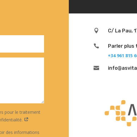

C/ La Pau, 1

Parler plus 
+34 961 815 6

info@asvit
es pour le traitement
identialité.
oir des informations