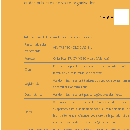
et des publicités de votre organisation.
=
1 + 6
Informations de base sur la protection des données :
Responsable du
ASVITAE TECNOLOGIAS, S.L.
traitement:
Adresse:
C/ La Paz, 17, CP 46960 Aldaia (Valencia)
Pour vous répondre, vous inscrire et vous contacter afin
Objet:
formulée via ce formulaire de contact.
Vos données ne seront traitées qu’avec votre consentemen
Légitimité:
apparaît sur ce formulaire.
Destinataires:
Vos données ne seront pas partagées avec des tiers..
Vous avez le droit de demander l’accès à vos données, de le
supprimer, ainsi que de demander la limitation de leur t
Doits:
leur traitement et d’exercer votre droit à la portabilité d
notre adresse postale ou à admin@asvitae.com
Plus d’informations:
Vous trouverez plus d’informations dans notre Politique d