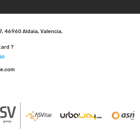
7, 46960 Aldaia, Valencia.
tard ?
60
ae.com