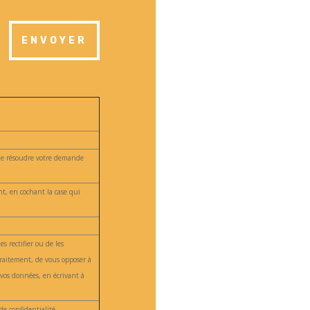
ENVOYER
 de résoudre votre demande
t, en cochant la case qui
s rectifier ou de les
raitement, de vous opposer à
e vos données, en écrivant à
e confidentialité.