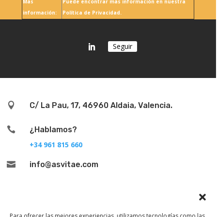
Más
Puede encontrar más información en nuestra
información:
Política de Privacidad.
Seguir

C/ La Pau, 17, 46960 Aldaia, Valencia.

¿Hablamos?
+34 961 815 660

info@asvitae.com
Para ofrecer las mejores experiencias, utilizamos tecnologías como las