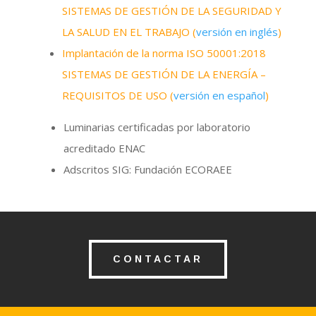
SISTEMAS DE GESTIÓN DE LA SEGURIDAD Y
LA SALUD EN EL TRABAJO
(
versión en inglés
)
Implantación de la norma ISO 50001:2018
SISTEMAS DE GESTIÓN DE LA ENERGÍA –
REQUISITOS DE USO (
versión en español
)
Luminarias certificadas por laboratorio
acreditado ENAC
Adscritos SIG: Fundación ECORAEE
CONTACTAR