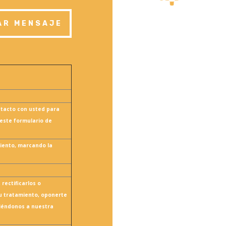
AR MENSAJE
ntacto con usted para
 este formulario de
iento, marcando la
 rectificarlos o
su tratamiento, oponerte
biéndonos a nuestra