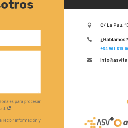
sotros

C/ La Pau, 1

¿Hablamos
+34 961 815 6

info@asvit
sonales para procesar
dad.
 recibir información y