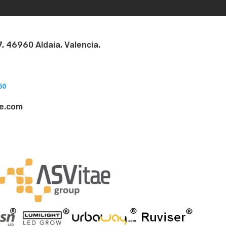
7, 46960 Aldaia, Valencia.
?
60
ae.com