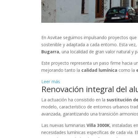
En Asvitae seguimos impulsando proyectos que tr
sostenible y adaptada a cada entorno. Esta vez
Bugarra
, una localidad de gran valor natural y p
Este proyecto representa un paso firme hacia u
mejorando tanto la
calidad lumínica
como la
:
Leer más
Renovación integral del a
Iluminando
el
La actuación ha consistido en la
sustitución d
corazón
modelo, característico de entornos urbanos trad
de
avanzada, garantizando una transición armoniosa
Bugarra
Las nuevas luminarias
Villa 3000K
, instaladas e
necesidades lumínicas específicas de cada vía. E