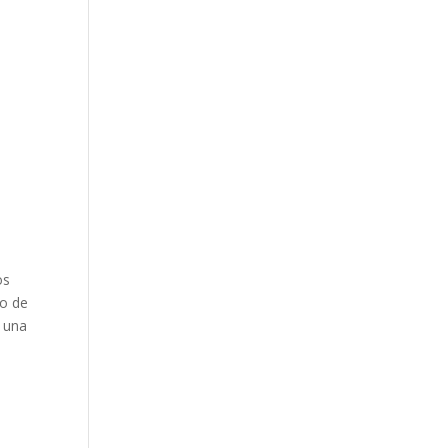
os
po de
r una