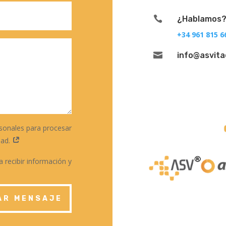

¿Hablamos
+34 961 815 6

info@asvit
sonales para procesar
dad.
 recibir información y
AR MENSAJE