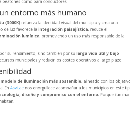
ara peatones como para conductores.
ra un entorno más humano
da (3000K)
refuerza la identidad visual del municipio y crea una
o de luz favorece la
integración paisajística
, reduce el
aminación lumínica
, promoviendo un uso más responsable de la
 por su rendimiento, sino también por su
larga vida útil y bajo
recursos municipales y reducir los costes operativos a largo plazo.
nibilidad
 modelo de iluminación más sostenible
, alineado con los objetiv
tal.En
Asvitae
nos enorgullece acompañar a los municipios en este ti
ecnología, diseño y compromiso con el entorno
. Porque ilumina
habitan.