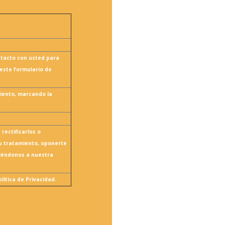
ntacto con usted para
 este formulario de
iento, marcando la
 rectificarlos o
su tratamiento, oponerte
biéndonos a nuestra
ítica de Privacidad.