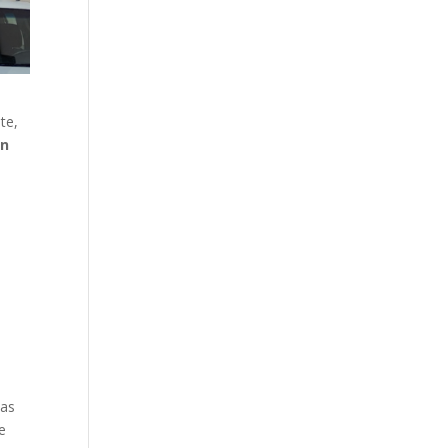
te,
en
las
ue