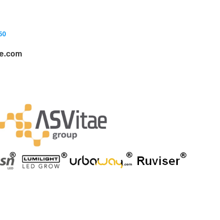
?
60
ae.com