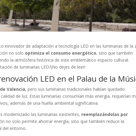
to innovador de adaptación a tecnología LED en las luminarias de la
nción no solo
optimiza el consumo energético
, sino que también
endo la atmósfera histórica de este emblemático espacio cultural.
ación de luminarias LED?¡No dejes de leer!
renovación LED en el Palau de la Músi
 de Valencia
, pero sus luminarias tradicionales habían quedado
y calidad de luz. Estas luminarias consumían más energía, requerían 
os, además de una huella ambiental significativa.
s modernizado las luminarias existentes,
reemplazándolas por
ción no solo permite ahorrar energía, sino que también reduce la
l del entorno.