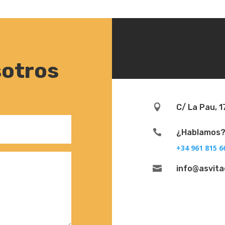
sotros

C/ La Pau, 1

¿Hablamos
+34 961 815 6

info@asvit