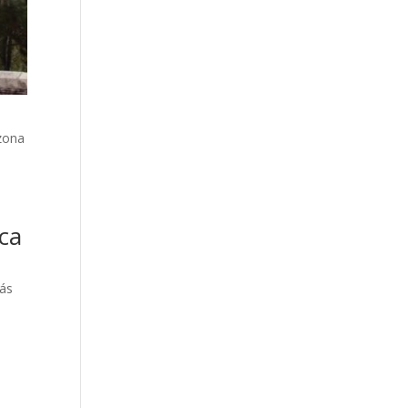
 zona
ca
más