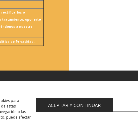
 rectificarlos o
su tratamiento, oponerte
biéndonos a nuestra
ítica de Privacidad.
rivacidad
|
Política de Cookies
|
Empleo
|
Política de Gestión Integr
ookies para
ACEPTAR Y CONTINUAR
 de estas
vegación o las
ento, puede afectar
Español