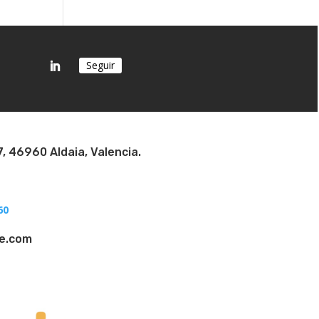
Seguir
7, 46960 Aldaia, Valencia.
?
60
ae.com