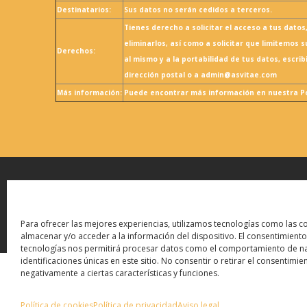
Destinatarios:
Sus datos no serán cedidos a terceros.
Tienes derecho a solicitar el acceso a tus datos,
eliminarlos, así como a solicitar que limitemos 
Derechos:
al mismo y a la portabilidad de tus datos, escri
dirección postal o a admin@asvitae.com
Más información:
Puede encontrar más información en nuestra Pol
Aviso legal
|
Política de p
Para ofrecer las mejores experiencias, utilizamos tecnologías como las c
almacenar y/o acceder a la información del dispositivo. El consentimiento
tecnologías nos permitirá procesar datos como el comportamiento de na
identificaciones únicas en este sitio. No consentir o retirar el consentimi
negativamente a ciertas características y funciones.
Política de cookies
Política de privacidad
Aviso legal