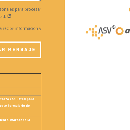
sonales para procesar
dad.
 recibir información y
AR MENSAJE
ntacto con usted para
 este formulario de
iento, marcando la