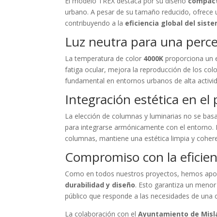
El modelo TREX destaca por su diseño
compact
urbano. A pesar de su tamaño reducido, ofrece 
contribuyendo a la
eficiencia global del sis
Luz neutra para una perc
La temperatura de color
4000K
proporciona un equ
fatiga ocular, mejora la reproducción de los colo
fundamental en entornos urbanos de alta activi
Integración estética en el
La elección de columnas y luminarias no se bas
para integrarse armónicamente con el entorno. E
columnas, mantiene una estética limpia y cohere
Compromiso con la eficienc
Como en todos nuestros proyectos, hemos apo
durabilidad y diseño
. Esto garantiza un meno
público que responde a las necesidades de una 
La colaboración con el
Ayuntamiento de Misl