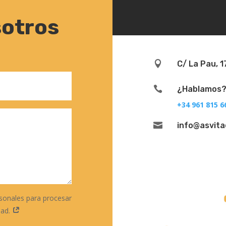
sotros

C/ La Pau, 1

¿Hablamos
+34 961 815 6

info@asvit
sonales para procesar
dad.