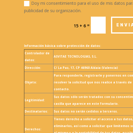
Doy mi consentimiento para el uso de mis datos para
publicidad de su organización.
=
ENVI
15 + 6
Información básica sobre protección de datos:
Controlador de
ASVITAE TECNOLOGIAS, S.L.
datos:
Dirección:
C/ La Paz, 17, CP 46960 Aldaia (Valencia)
Para responderle, registrarle y ponernos en co
Objeto:
resolver la solicitud que nos realice a través de
contacto.
Sus datos sólo serán tratados con su consentim
Legitimidad:
casilla que aparece en este formulario.
Destinatarios:
Sus datos no serán cedidos a terceros.
Tienes derecho a solicitar el acceso a tus datos,
eliminarlos, así como a solicitar que limitemos 
Derechos:
al mismo y a la portabilidad de tus datos, escri