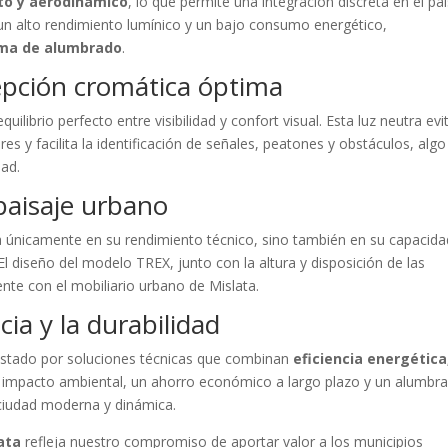
o y aerodinámico
, lo que permite una integración discreta en el pa
un alto rendimiento lumínico y un bajo consumo energético,
tema de alumbrado
.
epción cromática óptima
ilibrio perfecto entre visibilidad y confort visual. Esta luz neutra evit
res y facilita la identificación de señales, peatones y obstáculos, algo
dad.
 paisaje urbano
a únicamente en su rendimiento técnico, sino también en su capacida
l diseño del modelo TREX, junto con la altura y disposición de las
nte con el mobiliario urbano de Mislata.
ia y la durabilidad
stado por soluciones técnicas que combinan
eficiencia energética
r impacto ambiental, un ahorro económico a largo plazo y un alumbr
ciudad moderna y dinámica.
ata
refleja nuestro compromiso de aportar valor a los municipios