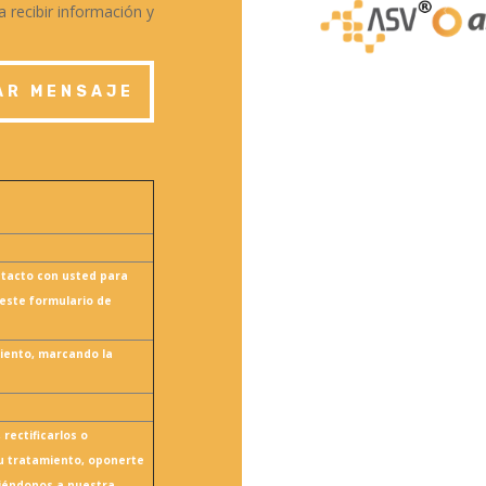
 recibir información y
AR MENSAJE
ntacto con usted para
 este formulario de
iento, marcando la
 rectificarlos o
su tratamiento, oponerte
biéndonos a nuestra