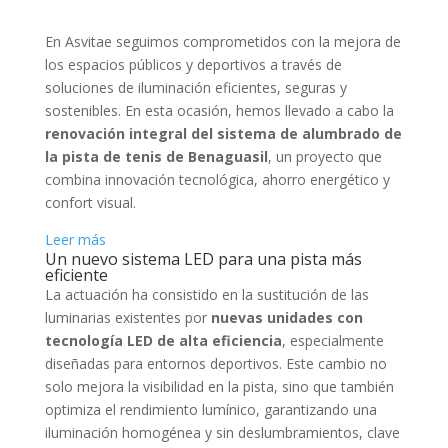
En Asvitae seguimos comprometidos con la mejora de
los espacios públicos y deportivos a través de
soluciones de iluminación eficientes, seguras y
sostenibles. En esta ocasión, hemos llevado a cabo la
renovación integral del sistema de alumbrado de
la pista de tenis de Benaguasil
, un proyecto que
combina innovación tecnológica, ahorro energético y
confort visual.
:
Leer más
Un nuevo sistema LED para una pista más
Iluminación
eficiente
eficiente
La actuación ha consistido en la sustitución de las
para
luminarias existentes por
nuevas unidades con
un
tecnología LED de alta eficiencia
, especialmente
mejor
diseñadas para entornos deportivos. Este cambio no
rendimiento
solo mejora la visibilidad en la pista, sino que también
deportivo
optimiza el rendimiento lumínico, garantizando una
en
iluminación homogénea y sin deslumbramientos, clave
Benaguasil