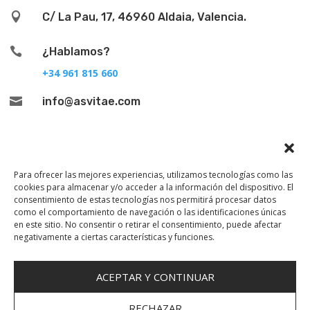

C/ La Pau, 17, 46960 Aldaia, Valencia.

¿Hablamos?
+34 961 815 660

info@asvitae.com
Para ofrecer las mejores experiencias, utilizamos tecnologías como las
cookies para almacenar y/o acceder a la información del dispositivo. El
consentimiento de estas tecnologías nos permitirá procesar datos
como el comportamiento de navegación o las identificaciones únicas
en este sitio. No consentir o retirar el consentimiento, puede afectar
negativamente a ciertas características y funciones.
Aviso legal
|
Política de privacidad
|
Política de
ACEPTAR Y CONTINUAR
Cookies
|
Empleo
|
Política de Gestión Integrada|
Política Redes Sociales
RECHAZAR