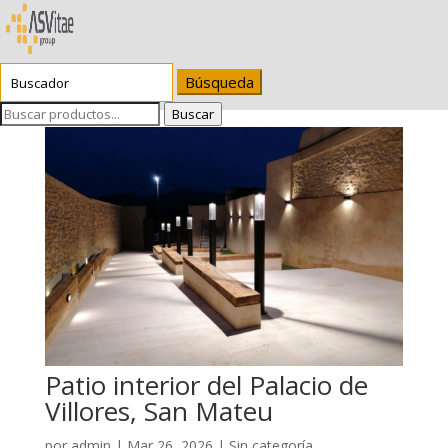
Buscar:
Buscar
Patio interior del Palacio de
Villores, San Mateu
por
admin
|
Mar 26, 2026
| Sin categoría