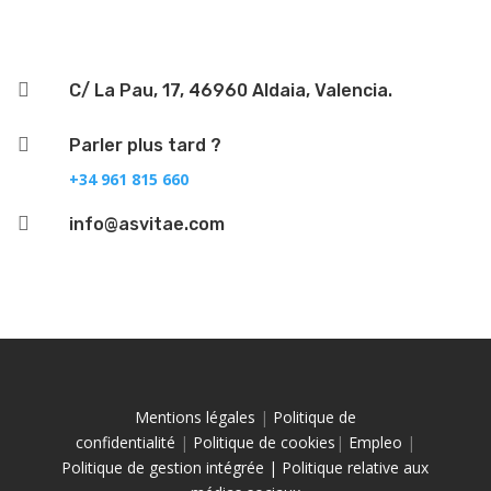

C/ La Pau, 17, 46960 Aldaia, Valencia.

Parler plus tard ?
+34 961 815 660

info@asvitae.com
Mentions légales
|
Politique de
confidentialité
|
Politique de cookies
|
Empleo
|
Politique de gestion intégrée |
Politique relative aux