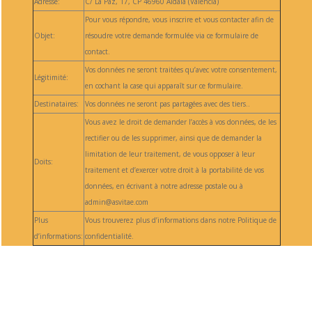
Adresse:
C/ La Paz, 17, CP 46960 Aldaia (Valencia)
Pour vous répondre, vous inscrire et vous contacter afin de
Objet:
résoudre votre demande formulée via ce formulaire de
contact.
Vos données ne seront traitées qu’avec votre consentement,
Légitimité:
en cochant la case qui apparaît sur ce formulaire.
Destinataires:
Vos données ne seront pas partagées avec des tiers..
Vous avez le droit de demander l’accès à vos données, de les
rectifier ou de les supprimer, ainsi que de demander la
limitation de leur traitement, de vous opposer à leur
Doits:
traitement et d’exercer votre droit à la portabilité de vos
données, en écrivant à notre adresse postale ou à
admin@asvitae.com
Plus
Vous trouverez plus d’informations dans notre Politique de
d’informations:
confidentialité.
Suivre